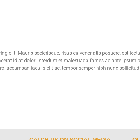
ng elit. Mauris scelerisque, risus eu venenatis posuere, est lect
acerat id at dolor. Interdum et malesuada fames ac ante ipsum pr
ero, accumsan iaculis elit ac, tempor semper nibh nunc sollicitu
CATCH US ON SOCIAL MEDIA
OU