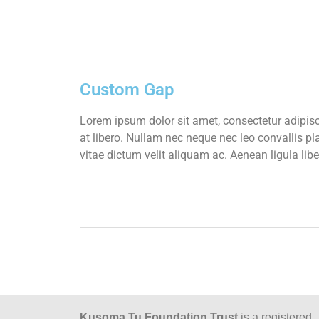
Custom Gap
Lorem ipsum dolor sit amet, consectetur adipisci
at libero. Nullam nec neque nec leo convallis pl
vitae dictum velit aliquam ac. Aenean ligula lib
Kusoma Tu Foundation Trust
is a registered