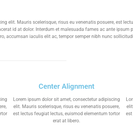
ng elit. Mauris scelerisque, risus eu venenatis posuere, est lect
acerat id at dolor. Interdum et malesuada fames ac ante ipsum pr
ero, accumsan iaculis elit ac, tempor semper nibh nunc sollicitu
Center Alignment
cing
Lorem ipsum dolor sit amet, consectetur adipiscing
Lor
ere,
elit. Mauris scelerisque, risus eu venenatis posuere,
eli
rtor
est lectus feugiat lectus, euismod elementum tortor
est
erat at libero.