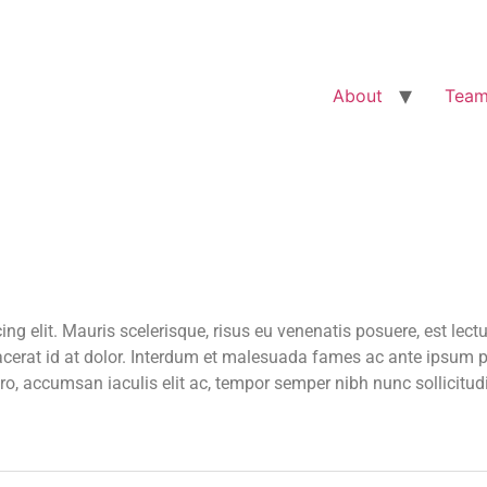
About
Tea
ng elit. Mauris scelerisque, risus eu venenatis posuere, est lect
acerat id at dolor. Interdum et malesuada fames ac ante ipsum pr
ero, accumsan iaculis elit ac, tempor semper nibh nunc sollicitu