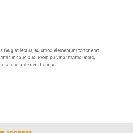
us feugiat lectus, euismod elementum tortor erat
imis in faucibus. Proin pulvinar mattis libero,
din cursus ante nec rhoncus.
R ADDRESS