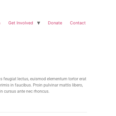
m
Get Involved
Donate
Contact
us feugiat lectus, euismod elementum tortor erat
imis in faucibus. Proin pulvinar mattis libero,
din cursus ante nec rhoncus.