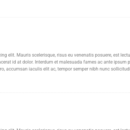
ng elit. Mauris scelerisque, risus eu venenatis posuere, est lect
acerat id at dolor. Interdum et malesuada fames ac ante ipsum pr
ero, accumsan iaculis elit ac, tempor semper nibh nunc sollicitu